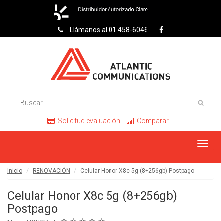
Llámanos al 01 458-6046
Solicitud evaluación
Comparar
Toggl
navig
Inicio
RENOVACIÓN
Celular Honor X8c 5g (8+256gb) Postpago
Celular Honor X8c 5g (8+256gb)
Postpago