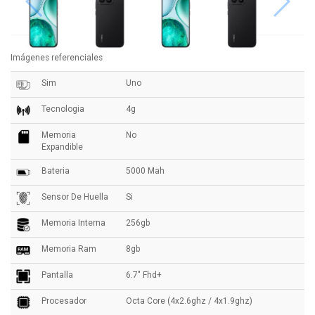
Imágenes referenciales
Sim
Uno
Tecnologia
4g
Memoria
No
Expandible
Bateria
5000 Mah
Sensor De Huella
Si
Memoria Interna
256gb
Memoria Ram
8gb
Pantalla
6.7" Fhd+
Procesador
Octa Core (4x2.6ghz / 4x1.9ghz)