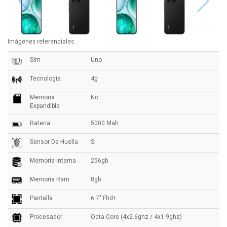
Imágenes referenciales
Sim
Uno
Tecnologia
4g
Memoria
No
Expandible
Bateria
5000 Mah
Sensor De Huella
Si
Memoria Interna
256gb
Memoria Ram
8gb
Pantalla
6.7" Fhd+
Procesador
Octa Core (4x2.6ghz / 4x1.9ghz)