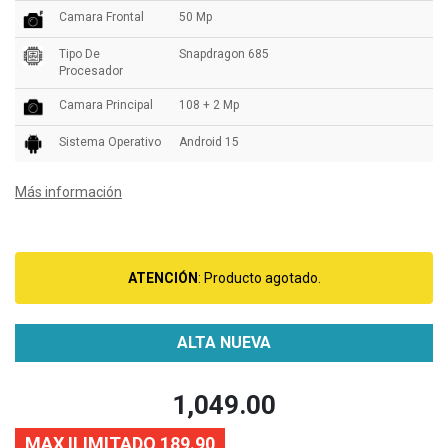
Camara Frontal
50 Mp
Tipo De
Snapdragon 685
Procesador
Camara Principal
108 + 2 Mp
Sistema Operativo
Android 15
Más información
ATENCIÓN
: Producto agotado.
ALTA NUEVA
1,049.00
MAX ILIMITADO 189.90