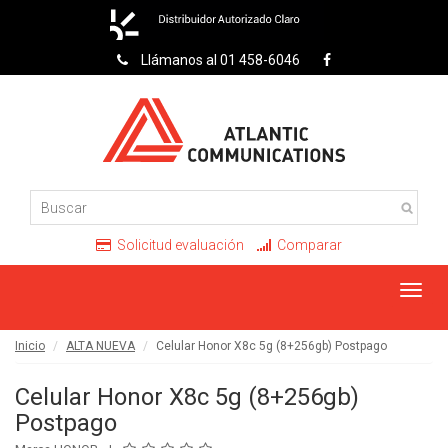
Llámanos al 01 458-6046
Solicitud evaluación
Comparar
Toggl
navig
Inicio
ALTA NUEVA
Celular Honor X8c 5g (8+256gb) Postpago
Celular Honor X8c 5g (8+256gb)
Postpago