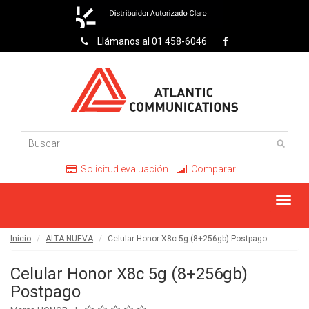
Llámanos al 01 458-6046
Solicitud evaluación
Comparar
Toggl
navig
Inicio
ALTA NUEVA
Celular Honor X8c 5g (8+256gb) Postpago
Celular Honor X8c 5g (8+256gb)
Postpago