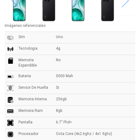
Imágenes referenciales
Sim
Uno
Tecnologia
4g
Memoria
No
Expandible
Bateria
5000 Mah
Sensor De Huella
Si
Memoria Interna
256gb
Memoria Ram
8gb
Pantalla
6.7" Fhd+
Procesador
Octa Core (4x2.6ghz / 4x1.9ghz)