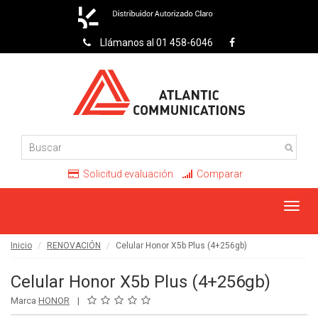
Llámanos al 01 458-6046
Solicitud evaluación
Comparar
Toggl
navig
Inicio
RENOVACIÓN
Celular Honor X5b Plus (4+256gb)
Celular Honor X5b Plus (4+256gb)
Marca
HONOR