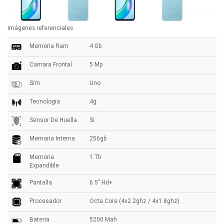
Imágenes referenciales
Memoria Ram
4 Gb
Camara Frontal
5 Mp
Sim
Uno
Tecnologia
4g
Sensor De Huella
Si
Memoria Interna
256gb
Memoria
1 Tb
Expandible
Pantalla
6.5" Hd+
Procesador
Octa Core (4x2.2ghz / 4x1.8ghz)
Bateria
5200 Mah