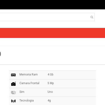
)
Memoria Ram
4 Gb
Camara Frontal
5 Mp
Sim
Uno
Tecnologia
4g