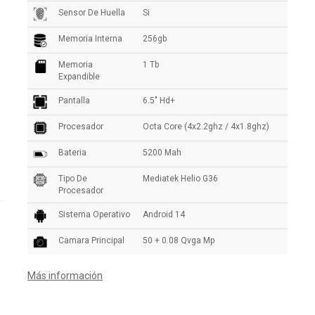
Sensor De Huella
Si
Memoria Interna
256gb
Memoria
1 Tb
Expandible
Pantalla
6.5" Hd+
Procesador
Octa Core (4x2.2ghz / 4x1.8ghz)
Bateria
5200 Mah
Tipo De
Mediatek Helio G36
Procesador
Sistema Operativo
Android 14
Camara Principal
50 + 0.08 Qvga Mp
Más información