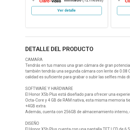
ilimitado
(12 meses)
Ver detalle
DETALLE DEL PRODUCTO
CAMARA
Tendrás en tus manos una gran cámara de gran potencia, e
también tendrás una segunda cámara con lente de 0.08 Q
calidad es suficiente para grabar o subir las selfies más d
SOFTWARE Y HARDWARE
El Honor X5b Plus está diseñado para ofrecer una experie
Octa-Core y 4 GB de RAM nativa, esta misma memoria tie
+4GB extra.
Además, cuenta con 256GB de almacenamiento interno, e
DISEÑO
El Honor X5b Plus cuenta con una pantalla TFT LCD de 6.5