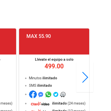
MAX 55.90
MAX 
o
Llévate el equipo a solo
L
499.00
Minutos
ilimitado
Minu
SMS
ilimitado
SMS
Inter
 meses)
ilimitado
(24 meses)