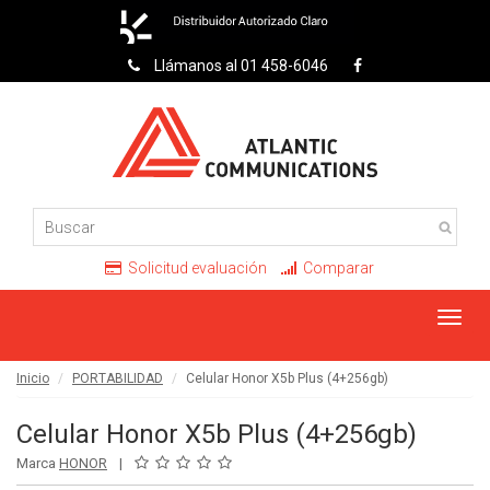
Llámanos al 01 458-6046
Solicitud evaluación
Comparar
Toggl
navig
Inicio
PORTABILIDAD
Celular Honor X5b Plus (4+256gb)
Celular Honor X5b Plus (4+256gb)
Marca
HONOR