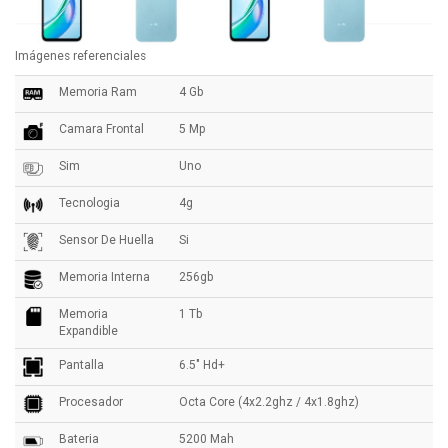
Imágenes referenciales
Memoria Ram
4 Gb
Camara Frontal
5 Mp
Sim
Uno
Tecnologia
4g
Sensor De Huella
Si
Memoria Interna
256gb
Memoria
1 Tb
Expandible
Pantalla
6.5" Hd+
Procesador
Octa Core (4x2.2ghz / 4x1.8ghz)
Bateria
5200 Mah