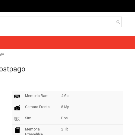
ago
Postpago
Memoria Ram
4 Gb
Camara Frontal
8 Mp
Sim
Dos
Memoria
2 Tb
Expandible