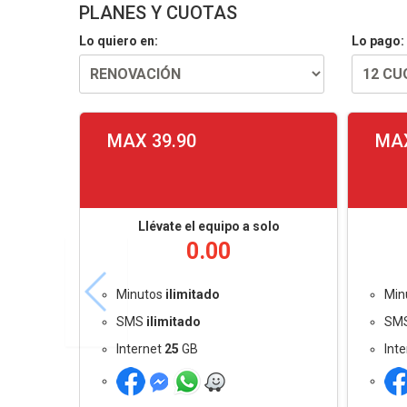
PLANES Y CUOTAS
Lo quiero en:
Lo pago:
MAX 39.90
MAX
Llévate el equipo a solo
0.00
Minutos
ilimitado
Min
SMS
ilimitado
SM
Internet
25
GB
Int