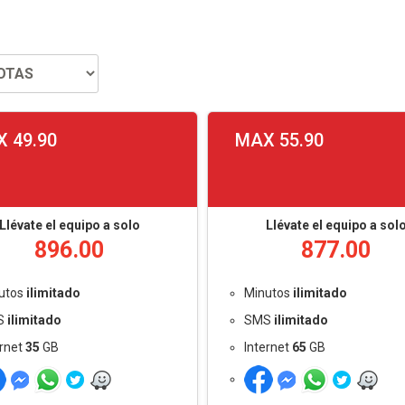
 49.90
MAX 55.90
Llévate el equipo a solo
Llévate el equipo a sol
896.00
877.00
utos
ilimitado
Minutos
ilimitado
S
ilimitado
SMS
ilimitado
ernet
35
GB
Internet
65
GB