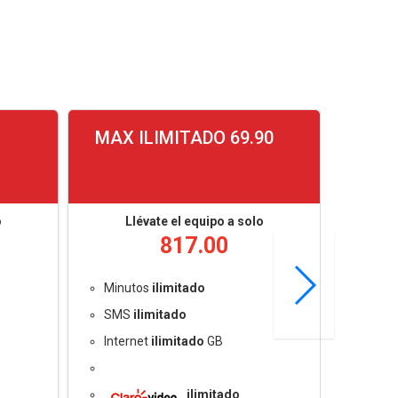
MAX ILIMITADO 69.90
MAX 
o
Llévate el equipo a solo
L
817.00
Minutos
ilimitado
Minu
SMS
ilimitado
SMS
Internet
ilimitado
GB
Inter
ilimitado