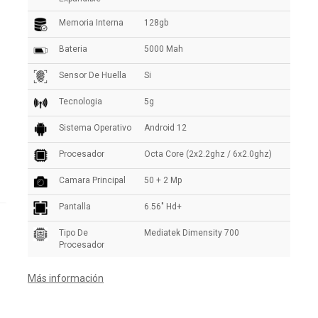
Memoria Interna
128gb
Bateria
5000 Mah
Sensor De Huella
Si
Tecnologia
5g
Sistema Operativo
Android 12
Procesador
Octa Core (2x2.2ghz / 6x2.0ghz)
Camara Principal
50 + 2 Mp
Pantalla
6.56" Hd+
Tipo De
Mediatek Dimensity 700
Procesador
Más información