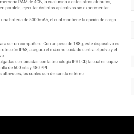
emoria RAM de 4GB, la cual unida a estos otros atributos,
 paralelo, ejecutar distintos aplicativos sin experimentar
on una batería de 5000mAh, el cual mantiene la opción de carga
ra ser un compañero. Con un peso de 188g, este dispositivo es
protección IP68, asegura el máximo cuidado contra el polvo y el
vo.
pulgadas combinadas con la tecnología IPS LCD, la cual es capaz
illo de 600 nits y 480 PPI.
 altavoces, los cuales son de sonido estéreo.