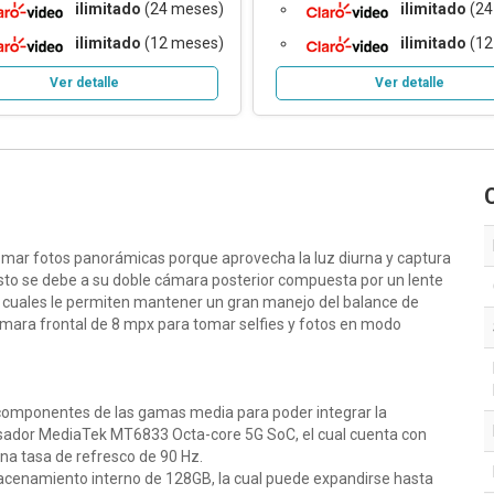
ilimitado
(24 meses)
ilimitado
(24
ilimitado
(12 meses)
ilimitado
(12
Ver detalle
Ver detalle
tomar fotos panorámicas porque aprovecha la luz diurna y captura
Esto se debe a su doble cámara posterior compuesta por un lente
s cuales le permiten mantener un gran manejo del balance de
ámara frontal de 8 mpx para tomar selfies y fotos en modo
 componentes de las gamas media para poder integrar la
esador MediaTek MT6833 Octa-core 5G SoC, el cual cuenta con
una tasa de refresco de 90 Hz.
enamiento interno de 128GB, la cual puede expandirse hasta