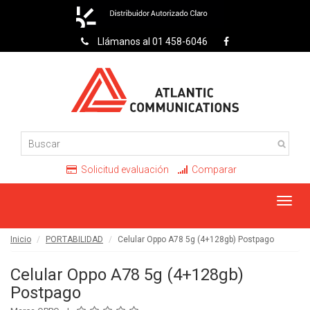
Llámanos al 01 458-6046
Solicitud evaluación
Comparar
Toggl
navig
Inicio
PORTABILIDAD
Celular Oppo A78 5g (4+128gb) Postpago
Celular Oppo A78 5g (4+128gb)
Postpago