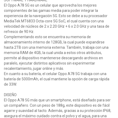
SOFTWARE Y HARDWARE
El Oppo A78 5G es un celular que aprovecha los mejores
componentes de las gamas media para poder integrar la
experiencia de la navegación 5G. Esto se debe a su procesador
MediaTek MT6833 Octa-core 5G SoC, el cual cuenta con una
velocidad de núcleos de 2 x 2.20 GHz + 6 x 2.0 GHz y una tasa de
refresco de 90 Hz.
Complementando esto se encuentra su memoria de
almacenamiento interno de 128GB, la cual puede expandirse
hasta 2TB con una memoria externa. También, trabaja con una
memoria RAM de 4GB, la cual unida a estos otros atributos,
permite al dispositivo mantenerse descargando archivos en
paralelo, ejecutar distintos aplicativos sin experimentar
recalentamiento, jugar online y más.
En cuanto a su batería, el celular Oppo A78 5G trabaja con una
batería de 5000mAh, el cual mantiene la opción de carga rápida
de 33W.
DISEÑO
El Oppo A78 5G más que un smartphone, está diseñado para ser
un compañero. Con un peso de 188g, este dispositivo es de fácil
agarre y suavidad al tacto. Además, gracias a su protección IP68,
asegura el máximo cuidado contra el polvo y el agua, para una