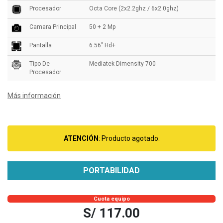
Procesador
Octa Core (2x2.2ghz / 6x2.0ghz)
Camara Principal
50 + 2 Mp
Pantalla
6.56" Hd+
Tipo De
Mediatek Dimensity 700
Procesador
Más información
ATENCIÓN
: Producto agotado.
PORTABILIDAD
Cuota equipo
S/ 117.00