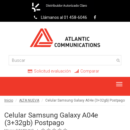
Llámanos al 01 458-6046
Solicitud evaluación
Comparar
Toggl
navig
Inicio
ALTA NUEVA
Celular Samsung Galaxy A04e (3+32gb) Postpago
Celular Samsung Galaxy A04e
(3+32gb) Postpago