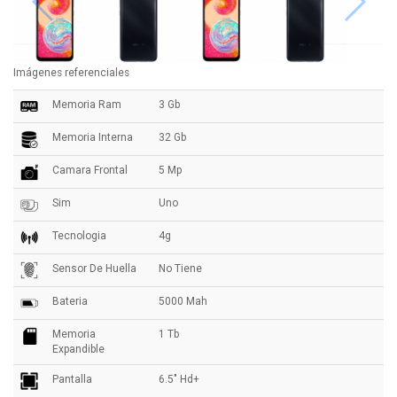
Imágenes referenciales
Memoria Ram
3 Gb
Memoria Interna
32 Gb
Camara Frontal
5 Mp
Sim
Uno
Tecnologia
4g
Sensor De Huella
No Tiene
Bateria
5000 Mah
Memoria
1 Tb
Expandible
Pantalla
6.5" Hd+